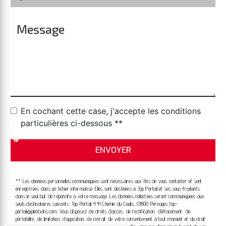
En cochant cette case, j'accepte les conditions
particulières ci-dessous **
ENVOYER
** Les données personnelles communiquées sont nécessaires aux fins de vous contacter et sont
enregistrées dans un fichier informatisé. Elles sont destinées à Top Portail et ses sous-traitants
dans le seul but de répondre à votre message. Les données collectées seront communiquées aux
seuls destinataires suivants: Top Portail 441 Chemin du Coulis, 01800 Pérouges top-
portail@pleobatis.com. Vous disposez de droits d’accès, de rectification, d’effacement, de
portabilité, de limitation, d’opposition, de retrait de votre consentement à tout moment et du droit