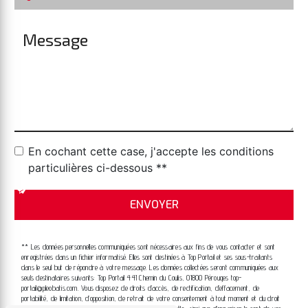
En cochant cette case, j'accepte les conditions
particulières ci-dessous **
ENVOYER
** Les données personnelles communiquées sont nécessaires aux fins de vous contacter et sont
enregistrées dans un fichier informatisé. Elles sont destinées à Top Portail et ses sous-traitants
dans le seul but de répondre à votre message. Les données collectées seront communiquées aux
seuls destinataires suivants: Top Portail 441 Chemin du Coulis, 01800 Pérouges top-
portail@pleobatis.com. Vous disposez de droits d’accès, de rectification, d’effacement, de
portabilité, de limitation, d’opposition, de retrait de votre consentement à tout moment et du droit