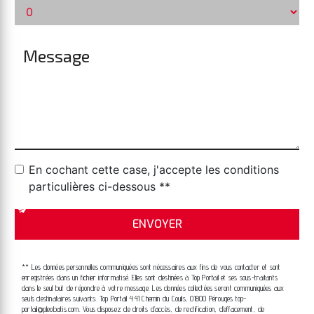
En cochant cette case, j'accepte les conditions
particulières ci-dessous **
ENVOYER
** Les données personnelles communiquées sont nécessaires aux fins de vous contacter et sont
enregistrées dans un fichier informatisé. Elles sont destinées à Top Portail et ses sous-traitants
dans le seul but de répondre à votre message. Les données collectées seront communiquées aux
seuls destinataires suivants: Top Portail 441 Chemin du Coulis, 01800 Pérouges top-
portail@pleobatis.com. Vous disposez de droits d’accès, de rectification, d’effacement, de