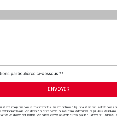
tions particulières ci-dessous **
ENVOYER
 et sont enregistrées dans un fichier informatisé. Elles sont destinées à Top Portail et ses sous-traitants dans l
-portail@pleobatis.com. Vous disposez de droits d’accès, de rectification, d’effacement, de portabilité, de limitatio
r le sort de vos données post-mortem. Vous pouvez exercer ces droits par voie postale à l'adresse 441 Chemin du Co