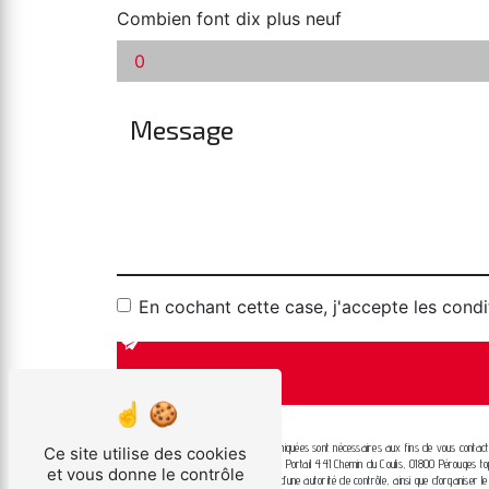
Combien font dix plus neuf
En cochant cette case, j'accepte les condi
** Les données personnelles communiquées sont nécessaires aux fins de vous contacter
Ce site utilise des cookies
aux seuls destinataires suivants: Top Portail 441 Chemin du Coulis, 01800 Pérouges top
et vous donne le contrôle
d’introduire une réclamation auprès d’une autorité de contrôle, ainsi que d’organise