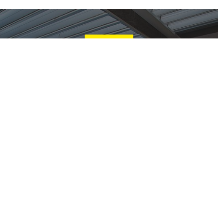
NOTRE GAMME DE
PERGOLAS
EOSUN, autre marque de PLEOBATIS associée à
TOP PORTAIL
prop
une
large gamme de Pergolas
. Nous installons des Pergolas
Bioclimatiques, à stores, vitrées, ajourées pour lesquelles nous assuron
l’installation.
NOUS CONTACTER