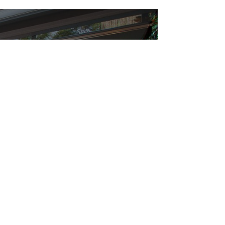
ose
s