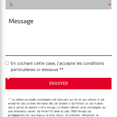
En cochant cette case, j'accepte les conditions
particulières ci-dessous **
ENVOYER
** Les données personnelles communiquées sont nécessaires aux fins de vous contacter et sont
enregistrées dans un fichier informatisé. Elles sont destinées à Top Portail et ses sous-traitants
dans le seul but de répondre à votre message. Les données collectées seront communiquées aux
seuls destinataires suivants: Top Portail 441 Chemin du Coulis, 01800 Pérouges top-
portail@pleobatis.com. Vous disposez de droits d’accès, de rectification, d’effacement, de