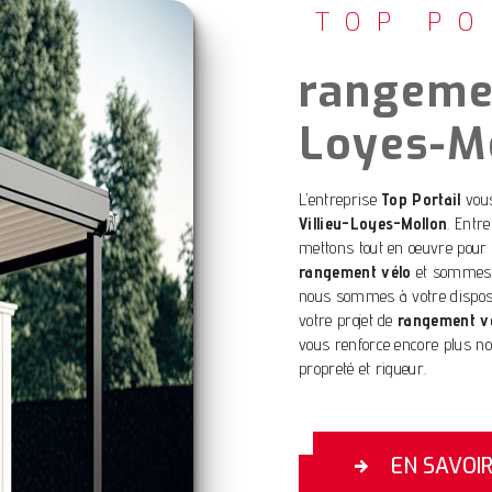
TOP PO
rangemen
Loyes-M
L’entreprise
Top Portail
vous
Villieu-Loyes-Mollon
. Entr
mettons tout en oeuvre pour 
rangement vélo
et sommes à
nous sommes à votre disposi
votre projet de
rangement v
vous renforce encore plus notr
propreté et rigueur.
EN SAVOI