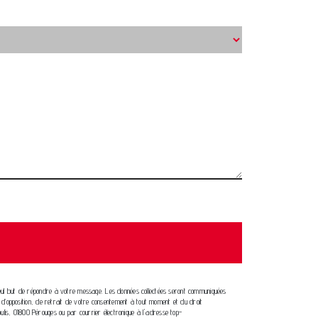
e seul but de répondre à votre message. Les données collectées seront communiquées
n, d’opposition, de retrait de votre consentement à tout moment et du droit
ulis, 01800 Pérouges ou par courrier électronique à l'adresse top-