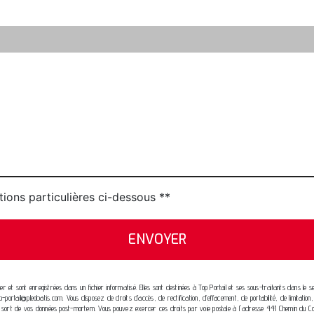
tions particulières ci-dessous **
ENVOYER
 et sont enregistrées dans un fichier informatisé. Elles sont destinées à Top Portail et ses sous-traitants dans l
-portail@pleobatis.com. Vous disposez de droits d’accès, de rectification, d’effacement, de portabilité, de limitatio
r le sort de vos données post-mortem. Vous pouvez exercer ces droits par voie postale à l'adresse 441 Chemin du Co