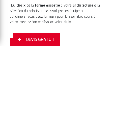
Du
choix
de la
forme assortie
à votre
architecture
à la
sélection du coloris en passant par les équipements
optionnels, vous avez la main pour laisser libre cours à
votre imagination et dévoiler votre style.
DEVIS GRATUIT
TOUTE NOTRE GAMME
D'ESCALIER
Escaliers sur mesure
La majorité de nos
produits
sont
réalisés
sur mesure
et
personnalisés
selon votre
intérieur et vos envies. Lors de la conception