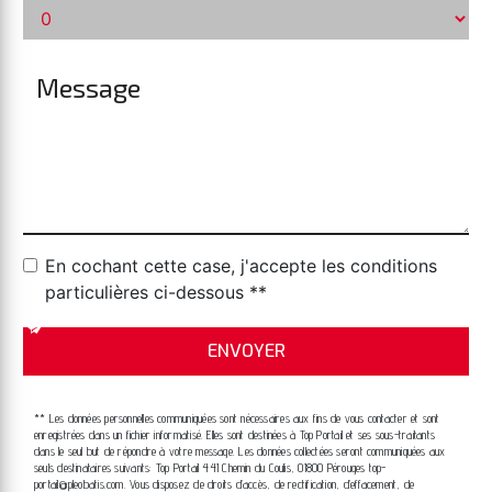
En cochant cette case, j'accepte les conditions
particulières ci-dessous **
ENVOYER
** Les données personnelles communiquées sont nécessaires aux fins de vous contacter et sont
enregistrées dans un fichier informatisé. Elles sont destinées à Top Portail et ses sous-traitants
dans le seul but de répondre à votre message. Les données collectées seront communiquées aux
seuls destinataires suivants: Top Portail 441 Chemin du Coulis, 01800 Pérouges top-
portail@pleobatis.com. Vous disposez de droits d’accès, de rectification, d’effacement, de