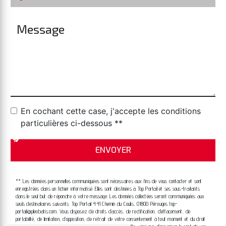
En cochant cette case, j'accepte les conditions
particulières ci-dessous **
ENVOYER
** Les données personnelles communiquées sont nécessaires aux fins de vous contacter et sont
enregistrées dans un fichier informatisé. Elles sont destinées à Top Portail et ses sous-traitants
dans le seul but de répondre à votre message. Les données collectées seront communiquées aux
seuls destinataires suivants: Top Portail 441 Chemin du Coulis, 01800 Pérouges top-
portail@pleobatis.com. Vous disposez de droits d’accès, de rectification, d’effacement, de
portabilité, de limitation, d’opposition, de retrait de votre consentement à tout moment et du droit