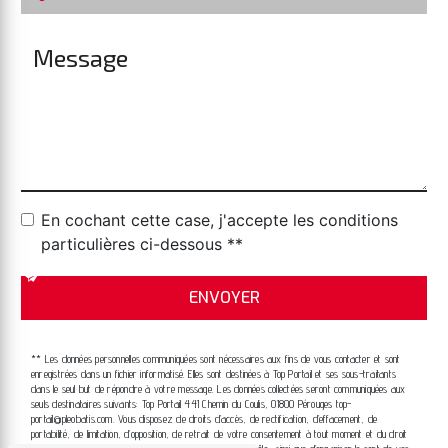
En cochant cette case, j'accepte les conditions
particulières ci-dessous **
ENVOYER
** Les données personnelles communiquées sont nécessaires aux fins de vous contacter et sont
enregistrées dans un fichier informatisé. Elles sont destinées à Top Portail et ses sous-traitants
dans le seul but de répondre à votre message. Les données collectées seront communiquées aux
seuls destinataires suivants: Top Portail 441 Chemin du Coulis, 01800 Pérouges top-
portail@pleobatis.com. Vous disposez de droits d’accès, de rectification, d’effacement, de
portabilité, de limitation, d’opposition, de retrait de votre consentement à tout moment et du droit