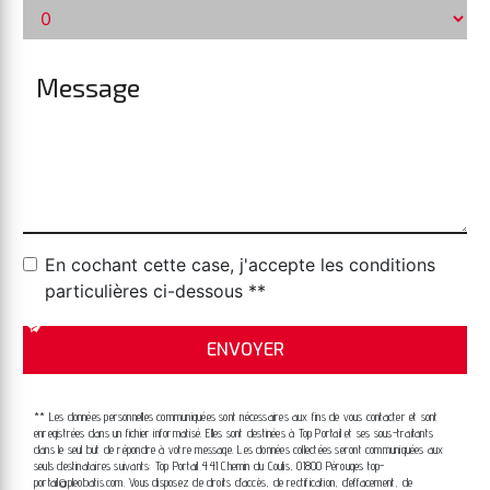
En cochant cette case, j'accepte les conditions
particulières ci-dessous **
ENVOYER
** Les données personnelles communiquées sont nécessaires aux fins de vous contacter et sont
enregistrées dans un fichier informatisé. Elles sont destinées à Top Portail et ses sous-traitants
dans le seul but de répondre à votre message. Les données collectées seront communiquées aux
seuls destinataires suivants: Top Portail 441 Chemin du Coulis, 01800 Pérouges top-
portail@pleobatis.com. Vous disposez de droits d’accès, de rectification, d’effacement, de