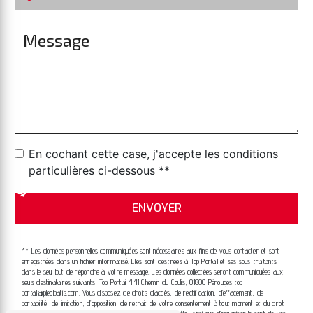
En cochant cette case, j'accepte les conditions
particulières ci-dessous **
ENVOYER
** Les données personnelles communiquées sont nécessaires aux fins de vous contacter et sont
enregistrées dans un fichier informatisé. Elles sont destinées à Top Portail et ses sous-traitants
dans le seul but de répondre à votre message. Les données collectées seront communiquées aux
seuls destinataires suivants: Top Portail 441 Chemin du Coulis, 01800 Pérouges top-
portail@pleobatis.com. Vous disposez de droits d’accès, de rectification, d’effacement, de
portabilité, de limitation, d’opposition, de retrait de votre consentement à tout moment et du droit