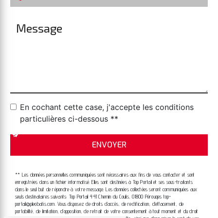
En cochant cette case, j'accepte les conditions
particulières ci-dessous **
ENVOYER
** Les données personnelles communiquées sont nécessaires aux fins de vous contacter et sont
enregistrées dans un fichier informatisé. Elles sont destinées à Top Portail et ses sous-traitants
dans le seul but de répondre à votre message. Les données collectées seront communiquées aux
seuls destinataires suivants: Top Portail 441 Chemin du Coulis, 01800 Pérouges top-
portail@pleobatis.com. Vous disposez de droits d’accès, de rectification, d’effacement, de
portabilité, de limitation, d’opposition, de retrait de votre consentement à tout moment et du droit