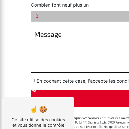
Combien font neuf plus un
En cochant cette case, j'accepte les condi
** Les données personnelles communiquées sont nécessaires aux fins de vous contacter
Ce site utilise des cookies
aux seuls destinataires suivants: Top Portail 441 Chemin du Coulis, 01800 Pérouges top
et vous donne le contrôle
d’introduire une réclamation auprès d’une autorité de contrôle, ainsi que d’organise