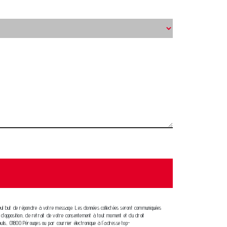
e seul but de répondre à votre message. Les données collectées seront communiquées
n, d’opposition, de retrait de votre consentement à tout moment et du droit
ulis, 01800 Pérouges ou par courrier électronique à l'adresse top-