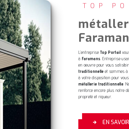
TOP PO
métaller
Faraman
L’entreprise
Top Portail
vous
à
Faramans
. Entreprise usa
en oeuvre pour vous satisfa
traditionnelle
et sommes à l’
à votre disposition pour vou
métallerie traditionnelle
. N
renforce encore plus notre dés
propreté et rigueur.
EN SAVOI