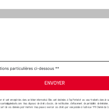
tions particulières ci-dessous **
ENVOYER
 et sont enregistrées dans un fichier informatisé. Elles sont destinées à Top Portail et ses sous-traitants dans l
-portail@pleobatis.com. Vous disposez de droits d’accès, de rectification, d’effacement, de portabilité, de limitatio
r le sort de vos données post-mortem. Vous pouvez exercer ces droits par voie postale à l'adresse 441 Chemin du Co