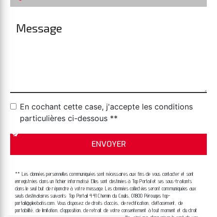
En cochant cette case, j'accepte les conditions
particulières ci-dessous **
ENVOYER
** Les données personnelles communiquées sont nécessaires aux fins de vous contacter et sont
enregistrées dans un fichier informatisé. Elles sont destinées à Top Portail et ses sous-traitants
dans le seul but de répondre à votre message. Les données collectées seront communiquées aux
seuls destinataires suivants: Top Portail 441 Chemin du Coulis, 01800 Pérouges top-
portail@pleobatis.com. Vous disposez de droits d’accès, de rectification, d’effacement, de
portabilité, de limitation, d’opposition, de retrait de votre consentement à tout moment et du droit